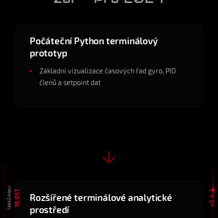
v0.0.1
2024-09
Počáteční Python terminálový
prototyp
Základní vizualizace časových řad gyro, PID
členů a setpoint dat
v0.0.8
2024-12
řádků kódu
18,057
v0.4.2
Rozšířené terminálové analytické
prostředí