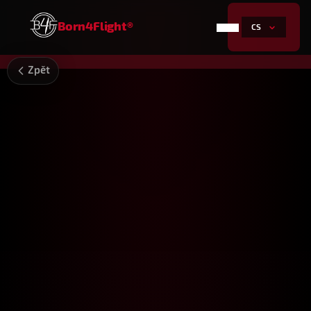
Born4Flight®
CS
Zpět