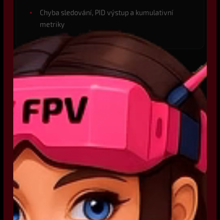
Chyba sledování, PID výstup a kumulativní
metriky
v0.7.1
2025-07
Vylepšený systém Noise Analysis
Přesná extrakce délky letu a vylepšení D-
termu
Přidán D-term unfiltered