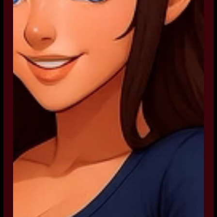
v0.7.2
2025-08
Představen nástroj Delay Analysis
Měření časování řídicí smyčky v
submilisekundách
v0.7.3
2025-08