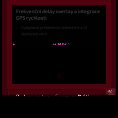
Frekvenční delay overlay a integrace
GPS rychlosti
Vylepšená přehlednost telemetrie a UI
sledování verzí
✦
AYRA help
v1.0.1-beta7
2025-12-21
Přidána podpora firmware INAV
Představeny nástroje Center of Gravity a Filter
Analysis