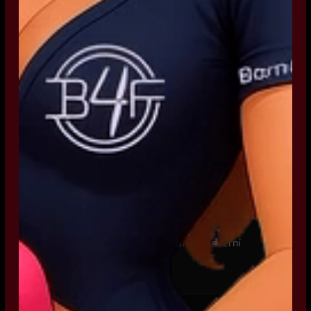
Přidán dashboard System Monitor
Analýza telemetrie baterie, proudu, GPS
rychlosti a výkonu
v0.8.0
2025-10-12
Kompletní redesign UI
Čistě černé profesionální téma s moderní
vizuální identitou