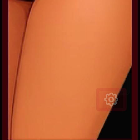
v1.0.1-beta1
2025-10-19
Představena avatar AYRA
Základ inteligentního vedení a znalostní báze
v1.0.1-beta5
2025-10-30