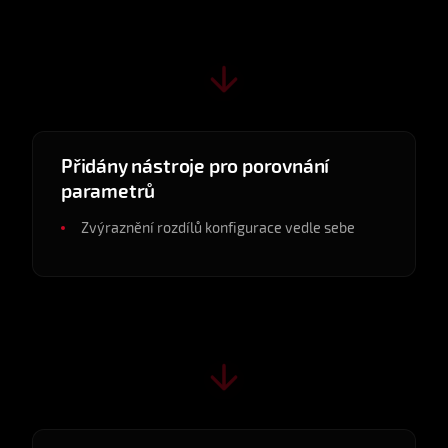
v0.5.1
2025-05
Přidány nástroje pro porovnání
parametrů
Zvýraznění rozdílů konfigurace vedle sebe
v0.6.0
2025-05