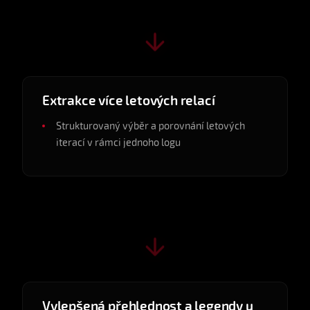
v0.4.3
2025-04
Extrakce více letových relací
Strukturovaný výběr a porovnání letových
iterací v rámci jednoho logu
v0.4.4
2025-04
Vylepšená přehlednost a legendy u