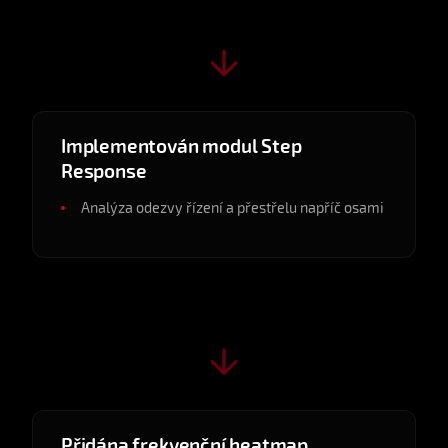
v0.3.0
2025-03
Implementován modul Step
Response
Analýza odezvy řízení a přestřelu napříč osami
v0.4.0
2025-03
Přidána frekvenční heatmap