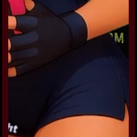
CLOUD PLATFORM
ERA
Říj 2025 – současnost
v1.0.0
2025-10-14
Spuštění plné webové platformy
Architektura React + FastAPI se zabezpečenou
autentizací