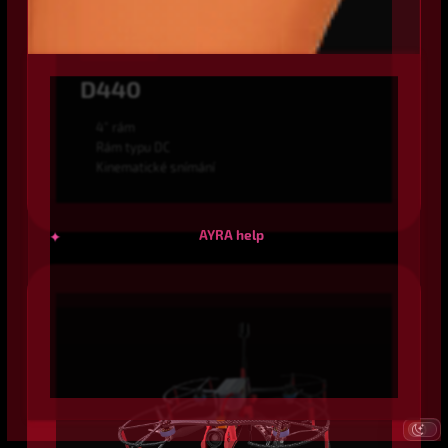
SUB250G
D440
4" rám
Rám typu DC
Kinematické snímání
✦
AYRA help