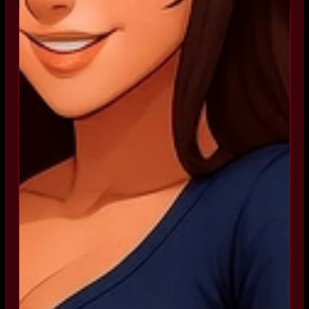
CINEWHOOP
C300
3" puller konfigurace
Pro interiér
Kinematický obraz