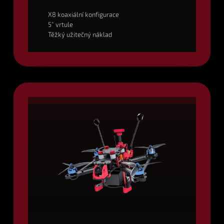
X8 koaxiální konfigurace
5" vrtule
Těžký užitečný náklad