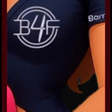
CINEWHOOP
C300P
3" pusher konfigurace