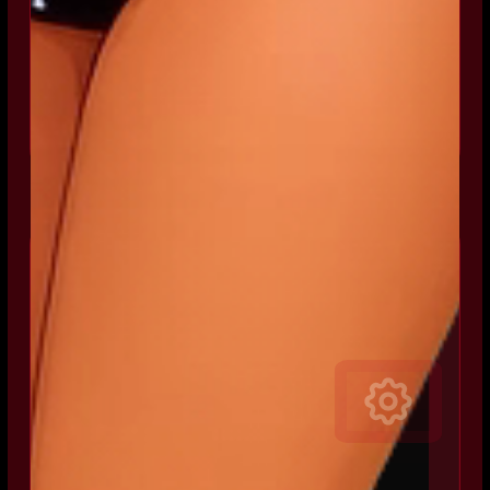
HC440
4" rám
Hybridní rám H-DC
Dlouhý dolet