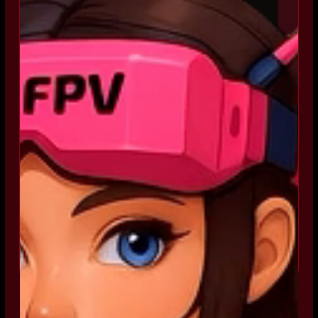
TRAVEL
S430/S435
Pevný rám X4
3" nebo 3.5" vrtule
Dlouhý dolet pro filmování